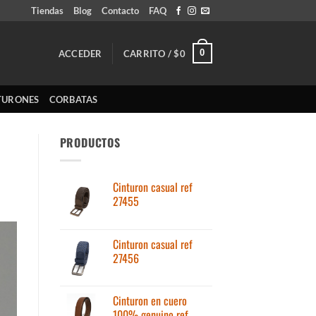
Tiendas
Blog
Contacto
FAQ
0
ACCEDER
CARRITO /
$
0
TURONES
CORBATAS
PRODUCTOS
Cinturon casual ref
27455
Cinturon casual ref
27456
Cinturon en cuero
100% genuino ref