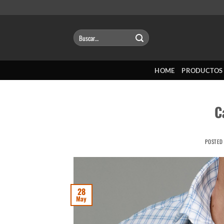
Saltar
al
contenido
Buscar
por:
HOME
PRODUCTOS
C
POSTED
28
May