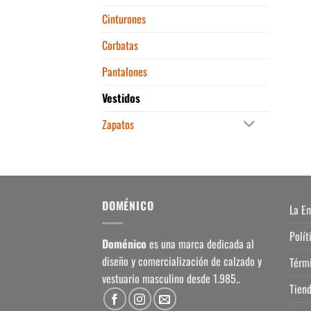
Cinturones
Corbatas
Pantalones
Vestidos
Zapatos
DOMÉNICO
La E
Polít
Doménico
es una marca dedicada al
diseño y comercialización de calzado y
Térm
vestuario masculino desde 1.985..
Tien