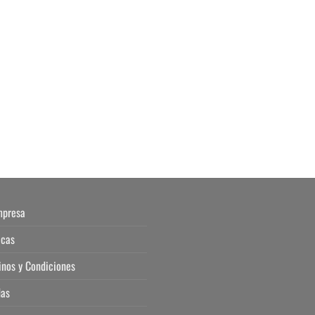
mpresa
icas
inos y Condiciones
das