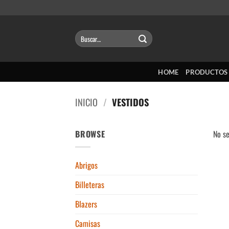
Saltar
al
contenido
Buscar
por:
HOME
PRODUCTOS
INICIO
/
VESTIDOS
BROWSE
No se
Abrigos
Billeteras
Blazers
Camisas