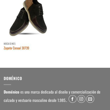
Añadir
a la
lista
de
deseos
MOCASINES
Zapato Casual 30739
DOMÉNICO
Doménico
es una marca dedicada al diseño y comercialización de
calzado y vestuario masculino desde 1.985..