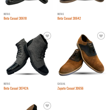
BOTAS
BOTAS
Bota Casual 30618
Bota Casual 30642
Añadir
Añadir
a la
a la
lista
lista
de
de
deseos
deseos
BOTAS
CASUAL
Bota Casual 30742A
Zapato Casual 30656